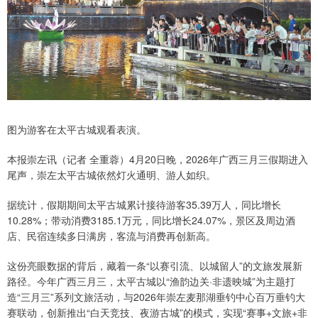
图为游客在太平古城观看表演。
本报崇左讯（记者 全重蓉）4月20日晚，2026年广西三月三假期进入
尾声，崇左太平古城依然灯火通明、游人如织。
据统计，假期期间太平古城累计接待游客35.39万人，同比增长
10.28%；带动消费3185.1万元，同比增长24.07%，景区及周边酒
店、民宿连续多日满房，客流与消费再创新高。
这份亮眼数据的背后，藏着一条“以赛引流、以城留人”的文旅发展新
路径。今年广西三月三，太平古城以“渔韵边关·非遗映城”为主题打
造“三月三”系列文旅活动，与2026年崇左麦那湖垂钓中心百万垂钓大
赛联动，创新推出“白天竞技、夜游古城”的模式，实现“赛事+文旅+非