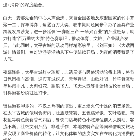
遗+消费”的深度融合。
白天，麦那湖垂钓中心人声鼎沸，来自全国各地及东盟国家的钓手齐
聚一堂，挥竿博弈，角逐百万大奖。赛事期间还同步举办了渔具产业
跨境发展沙龙，进一步延伸“一赛融三产·一竿兴百业”的产业链条，助
力打造“百万垂钓大赛”特色赛事IP，推动体育、文旅、产业融合发
展。与此同时，太平古城的活动同样精彩纷呈，《刘三姐》《大话西
游》情景剧、鱼灯巡游等活动从下午便陆续开场，为夜间消费蓄足了
人气。
夜幕降临，太平古城灯火璀璨，非遗展演与民俗活动轮番上演，将节
日氛围推向高潮。迎宾开城仪式、天琴弹唱、山歌对唱、竹竿舞互动
等热闹非凡，火树银花、踏浪飞人、飞天火壶等非遗绝技轮番登场，
引得游客纷纷驻足打卡。
留住游客脚步的，不仅是热闹的演出，更是烟火气十足的消费场景。
在太平古城的侬峒食街内，壮族簸箕宴、五色糯米饭、艾叶糍粑、荷
花鱼等特色美食香气四溢，餐饮门店与特色小吃摊位前人头攒动、客
流不断。壮锦文创产品、非遗手作、本地农特产品等同样借助文旅场
景实现了商业价值的转化，让文化体验的热度实实在在转化为消费的