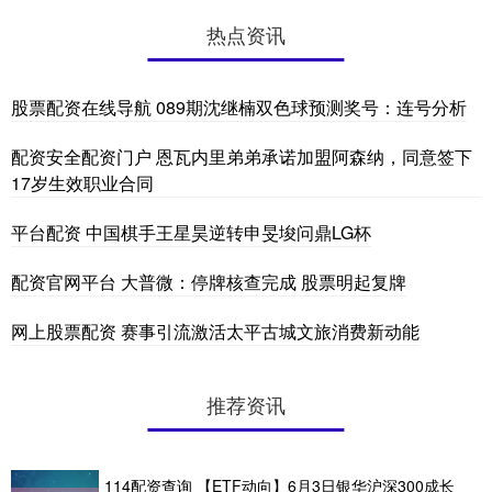
热点资讯
股票配资在线导航 089期沈继楠双色球预测奖号：连号分析
配资安全配资门户 恩瓦内里弟弟承诺加盟阿森纳，同意签下
17岁生效职业合同
平台配资 中国棋手王星昊逆转申旻埈问鼎LG杯
配资官网平台 大普微：停牌核查完成 股票明起复牌
网上股票配资 赛事引流激活太平古城文旅消费新动能
推荐资讯
114配资查询 【ETF动向】6月3日银华沪深300成长