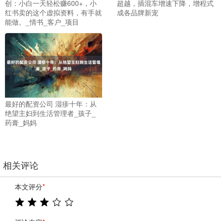
创：小白一天轻松赚600+，小
超越，插混车增速下降，增程式
红书卖的这个虚拟资料，有手就
成各品牌新宠
能做。_情书_客户_项目
最好的配资公司 湿疹十年：从
绝望主妇到生活管理者_孩子_
药膏_妈妈
相关评论
本文评分
*